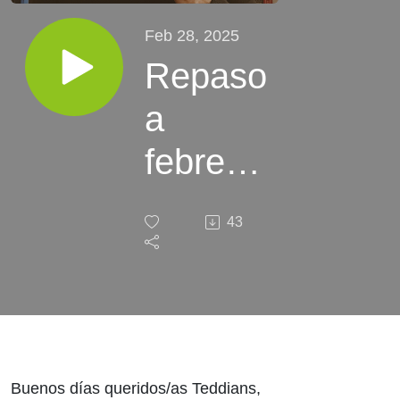
Feb 28, 2025
Repaso
a
febrero
| Daily
43
Ted
124
Buenos días queridos/as Teddians,